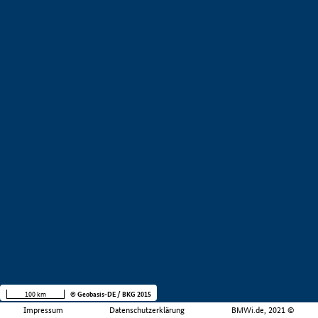
100 km
© Geobasis-DE / BKG 2015
Impressum
Datenschutzerklärung
BMWi.de, 2021 ©