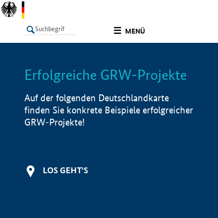
undefined
MENÜ
Erfolgreiche GRW-Projekte
LISTE
Filter
Info
Auf der folgenden Deutschlandkarte
finden Sie konkrete Beispiele erfolgreicher
GRW-Projekte!
LOS GEHT'S