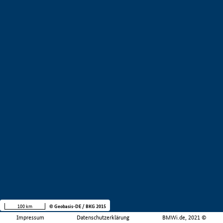
100 km
© Geobasis-DE / BKG 2015
Impressum
Datenschutzerklärung
BMWi.de, 2021 ©