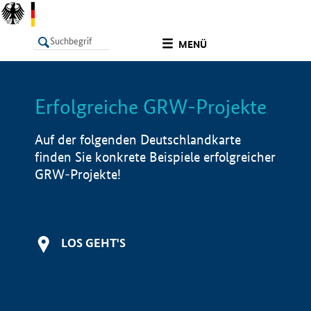
undefined
MENÜ
Erfolgreiche GRW-Projekte
LISTE
Filter
Info
Auf der folgenden Deutschlandkarte
finden Sie konkrete Beispiele erfolgreicher
GRW-Projekte!
LOS GEHT'S