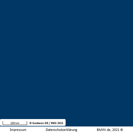
100 km
© Geobasis-DE / BKG 2015
Impressum
Datenschutzerklärung
BMWi.de, 2021 ©