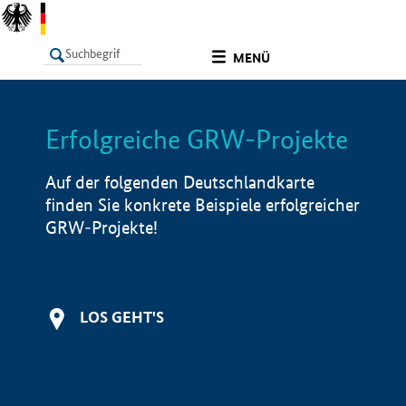
undefined
MENÜ
Erfolgreiche GRW-Projekte
LISTE
Filter
Info
Auf der folgenden Deutschlandkarte
finden Sie konkrete Beispiele erfolgreicher
GRW-Projekte!
LOS GEHT'S