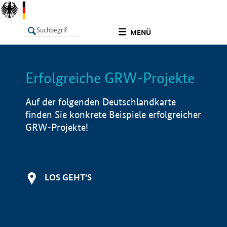
undefined
MENÜ
Erfolgreiche GRW-Projekte
LISTE
Filter
Info
Auf der folgenden Deutschlandkarte
finden Sie konkrete Beispiele erfolgreicher
GRW-Projekte!
LOS GEHT'S