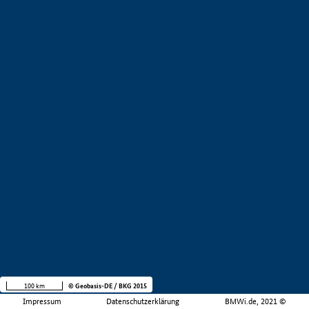
100 km
© Geobasis-DE / BKG 2015
Impressum
Datenschutzerklärung
BMWi.de, 2021 ©