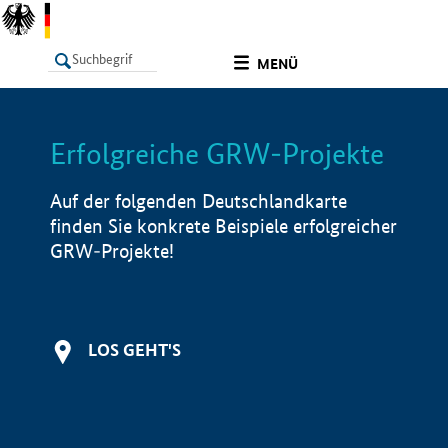
undefined
MENÜ
Erfolgreiche GRW-Projekte
LISTE
Filter
Info
Auf der folgenden Deutschlandkarte
finden Sie konkrete Beispiele erfolgreicher
GRW-Projekte!
LOS GEHT'S