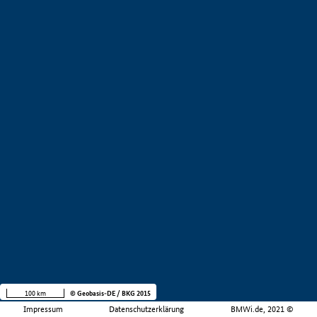
100 km
© Geobasis-DE / BKG 2015
Impressum
Datenschutzerklärung
BMWi.de, 2021 ©