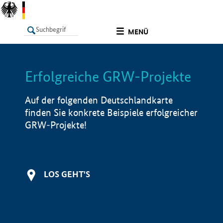
undefined
MENÜ
Erfolgreiche GRW-Projekte
LISTE
Filter
Info
Auf der folgenden Deutschlandkarte
finden Sie konkrete Beispiele erfolgreicher
GRW-Projekte!
LOS GEHT'S