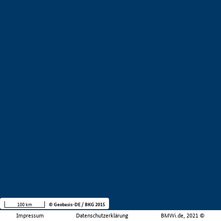
100 km
© Geobasis-DE / BKG 2015
Impressum
Datenschutzerklärung
BMWi.de, 2021 ©