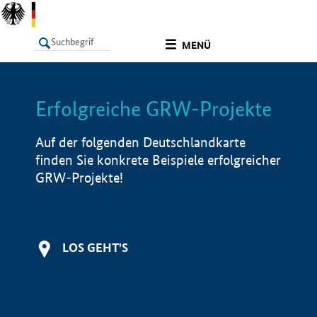
undefined
MENÜ
Erfolgreiche GRW-Projekte
LISTE
Filter
Info
Auf der folgenden Deutschlandkarte
finden Sie konkrete Beispiele erfolgreicher
GRW-Projekte!
LOS GEHT'S