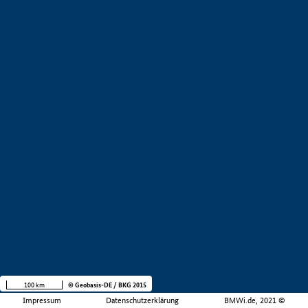
100 km
© Geobasis-DE / BKG 2015
Impressum
Datenschutzerklärung
BMWi.de, 2021 ©