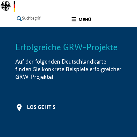
undefined
MENÜ
Erfolgreiche GRW-Projekte
LISTE
Filter
Info
Auf der folgenden Deutschlandkarte
finden Sie konkrete Beispiele erfolgreicher
GRW-Projekte!
LOS GEHT'S