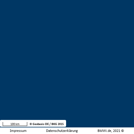
100 km
© Geobasis-DE / BKG 2015
Impressum
Datenschutzerklärung
BMWi.de, 2021 ©