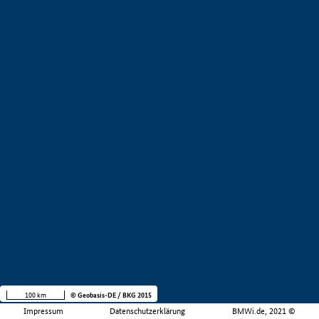
100 km
© Geobasis-DE / BKG 2015
Impressum
Datenschutzerklärung
BMWi.de, 2021 ©