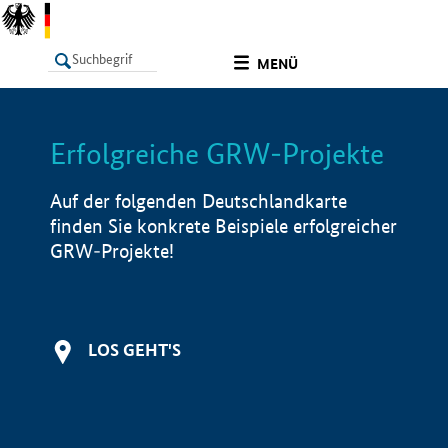
undefined
MENÜ
Erfolgreiche GRW-Projekte
LISTE
Filter
Info
Auf der folgenden Deutschlandkarte
finden Sie konkrete Beispiele erfolgreicher
GRW-Projekte!
LOS GEHT'S