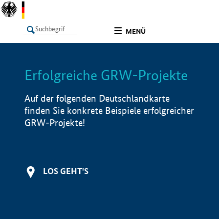
undefined
MENÜ
Erfolgreiche GRW-Projekte
LISTE
Filter
Info
Auf der folgenden Deutschlandkarte
finden Sie konkrete Beispiele erfolgreicher
GRW-Projekte!
LOS GEHT'S