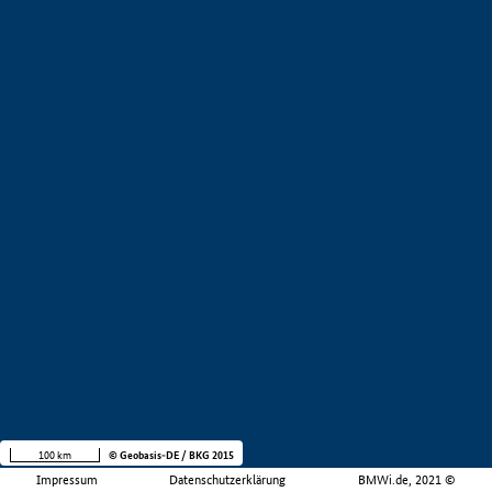
100 km
© Geobasis-DE / BKG 2015
Impressum
Datenschutzerklärung
BMWi.de, 2021 ©