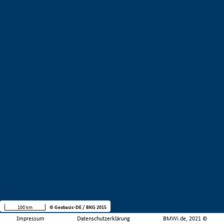
100 km
© Geobasis-DE / BKG 2015
Impressum
Datenschutzerklärung
BMWi.de, 2021 ©