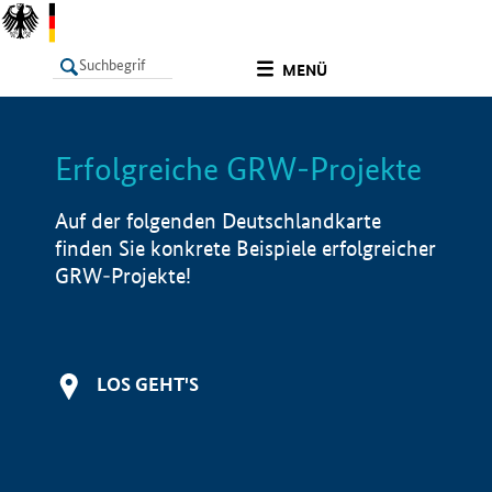
undefined
MENÜ
Erfolgreiche GRW-Projekte
LISTE
Filter
Info
Auf der folgenden Deutschlandkarte
finden Sie konkrete Beispiele erfolgreicher
GRW-Projekte!
LOS GEHT'S