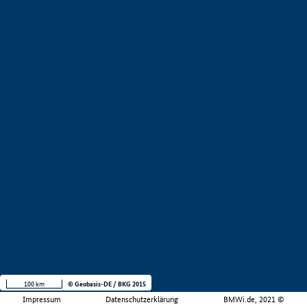
100 km
© Geobasis-DE / BKG 2015
Impressum
Datenschutzerklärung
BMWi.de, 2021 ©