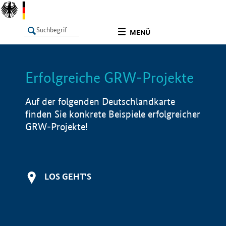
undefined
MENÜ
Erfolgreiche GRW-Projekte
LISTE
Filter
Info
Auf der folgenden Deutschlandkarte
finden Sie konkrete Beispiele erfolgreicher
GRW-Projekte!
LOS GEHT'S