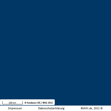
100 km
© Geobasis-DE / BKG 2015
Impressum
Datenschutzerklärung
BMWi.de, 2021 ©