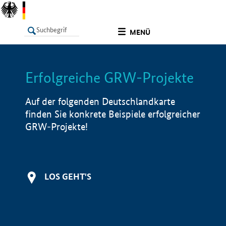
undefined
MENÜ
Erfolgreiche GRW-Projekte
LISTE
Filter
Info
Auf der folgenden Deutschlandkarte
finden Sie konkrete Beispiele erfolgreicher
GRW-Projekte!
LOS GEHT'S