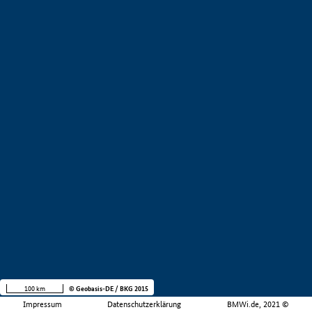
100 km
© Geobasis-DE / BKG 2015
Impressum
Datenschutzerklärung
BMWi.de, 2021 ©