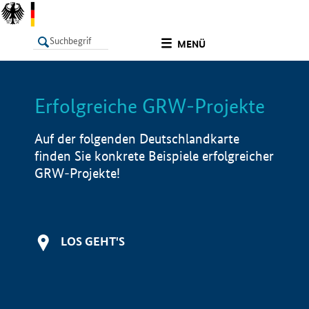
undefined
MENÜ
Erfolgreiche GRW-Projekte
LISTE
Filter
Info
Auf der folgenden Deutschlandkarte
finden Sie konkrete Beispiele erfolgreicher
GRW-Projekte!
LOS GEHT'S