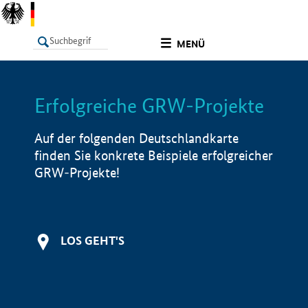
undefined
MENÜ
Erfolgreiche GRW-Projekte
LISTE
Filter
Info
Auf der folgenden Deutschlandkarte
finden Sie konkrete Beispiele erfolgreicher
GRW-Projekte!
LOS GEHT'S