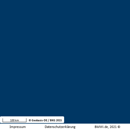
100 km
© Geobasis-DE / BKG 2015
Impressum
Datenschutzerklärung
BMWi.de, 2021 ©