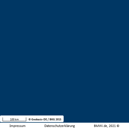
100 km
© Geobasis-DE / BKG 2015
Impressum
Datenschutzerklärung
BMWi.de, 2021 ©