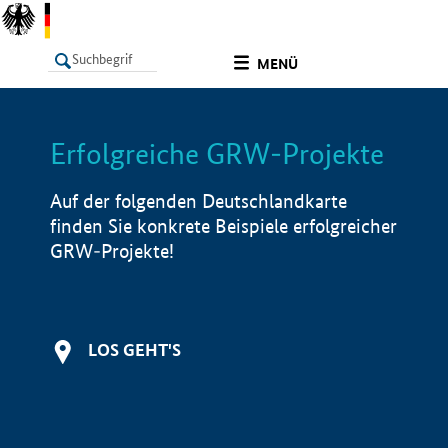
undefined
MENÜ
Erfolgreiche GRW-Projekte
LISTE
Filter
Info
Auf der folgenden Deutschlandkarte
finden Sie konkrete Beispiele erfolgreicher
GRW-Projekte!
LOS GEHT'S