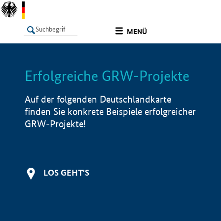
undefined
MENÜ
Erfolgreiche GRW-Projekte
LISTE
Filter
Info
Auf der folgenden Deutschlandkarte
finden Sie konkrete Beispiele erfolgreicher
GRW-Projekte!
LOS GEHT'S