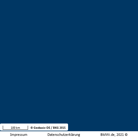
100 km
© Geobasis-DE / BKG 2015
Impressum
Datenschutzerklärung
BMWi.de, 2021 ©