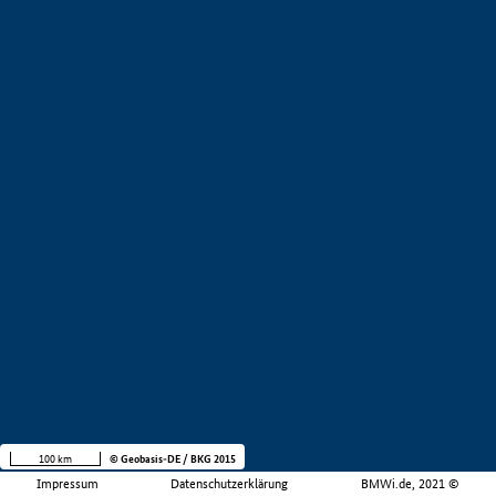
100 km
© Geobasis-DE / BKG 2015
Impressum
Datenschutzerklärung
BMWi.de, 2021 ©