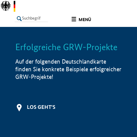
undefined
MENÜ
Erfolgreiche GRW-Projekte
LISTE
Filter
Info
Auf der folgenden Deutschlandkarte
finden Sie konkrete Beispiele erfolgreicher
GRW-Projekte!
LOS GEHT'S