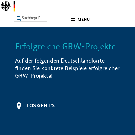
undefined
MENÜ
Erfolgreiche GRW-Projekte
LISTE
Filter
Info
Auf der folgenden Deutschlandkarte
finden Sie konkrete Beispiele erfolgreicher
GRW-Projekte!
LOS GEHT'S