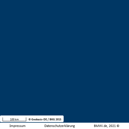
100 km
© Geobasis-DE / BKG 2015
Impressum
Datenschutzerklärung
BMWi.de, 2021 ©