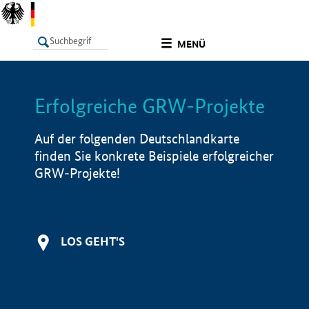
undefined
MENÜ
Erfolgreiche GRW-Projekte
LISTE
Filter
Info
Auf der folgenden Deutschlandkarte
finden Sie konkrete Beispiele erfolgreicher
GRW-Projekte!
LOS GEHT'S