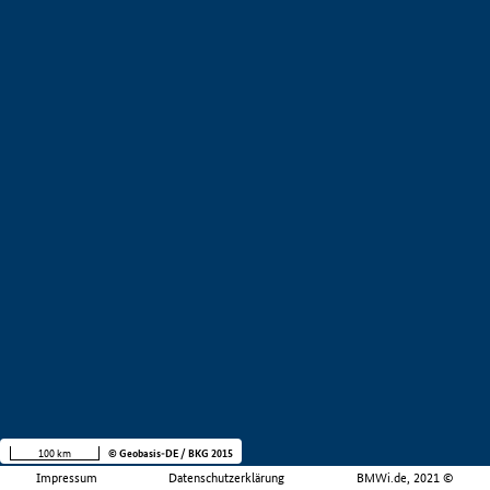
100 km
© Geobasis-DE / BKG 2015
Impressum
Datenschutzerklärung
BMWi.de, 2021 ©