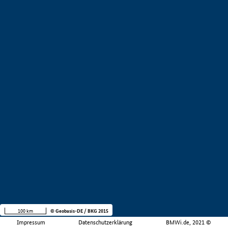
100 km
© Geobasis-DE / BKG 2015
Impressum
Datenschutzerklärung
BMWi.de, 2021 ©