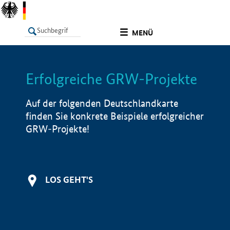
undefined
MENÜ
Erfolgreiche GRW-Projekte
LISTE
Filter
Info
Auf der folgenden Deutschlandkarte
finden Sie konkrete Beispiele erfolgreicher
GRW-Projekte!
LOS GEHT'S