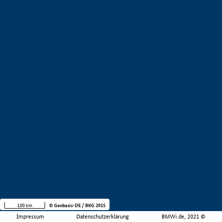
100 km
© Geobasis-DE / BKG 2015
Impressum
Datenschutzerklärung
BMWi.de, 2021 ©