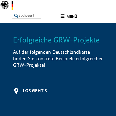
undefined
MENÜ
Erfolgreiche GRW-Projekte
LISTE
Filter
Info
Auf der folgenden Deutschlandkarte
finden Sie konkrete Beispiele erfolgreicher
GRW-Projekte!
LOS GEHT'S