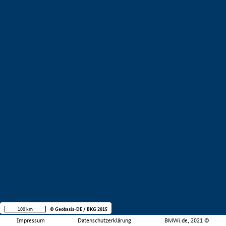
100 km
© Geobasis-DE / BKG 2015
Impressum
Datenschutzerklärung
BMWi.de, 2021 ©