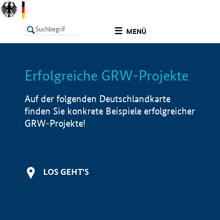
undefined
MENÜ
Erfolgreiche GRW-Projekte
LISTE
Filter
Info
Auf der folgenden Deutschlandkarte
finden Sie konkrete Beispiele erfolgreicher
GRW-Projekte!
LOS GEHT'S