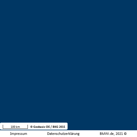
100 km
© Geobasis-DE / BKG 2015
Impressum
Datenschutzerklärung
BMWi.de, 2021 ©