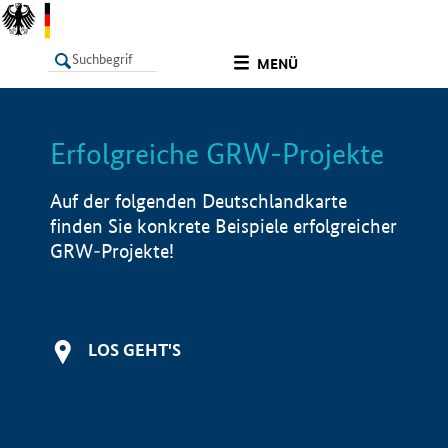
undefined
MENÜ
Erfolgreiche GRW-Projekte
LISTE
Filter
Info
Auf der folgenden Deutschlandkarte
finden Sie konkrete Beispiele erfolgreicher
GRW-Projekte!
LOS GEHT'S