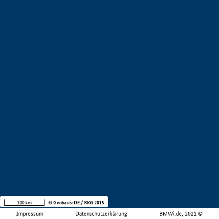
100 km
© Geobasis-DE / BKG 2015
Impressum
Datenschutzerklärung
BMWi.de, 2021 ©