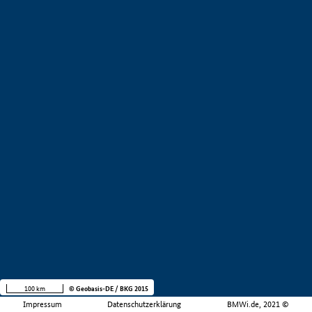
100 km
© Geobasis-DE / BKG 2015
Impressum
Datenschutzerklärung
BMWi.de, 2021 ©