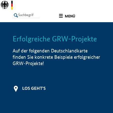
undefined
MENÜ
Erfolgreiche GRW-Projekte
LISTE
Filter
Info
Auf der folgenden Deutschlandkarte
finden Sie konkrete Beispiele erfolgreicher
GRW-Projekte!
LOS GEHT'S