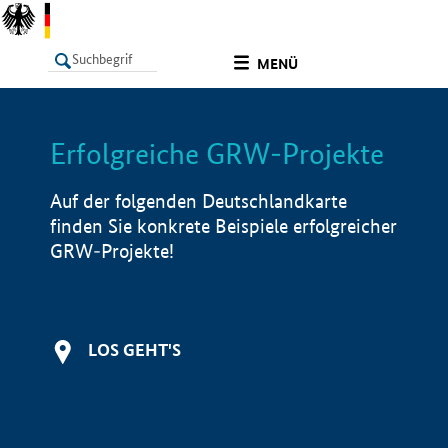
undefined
MENÜ
Erfolgreiche GRW-Projekte
LISTE
Filter
Info
Auf der folgenden Deutschlandkarte
finden Sie konkrete Beispiele erfolgreicher
GRW-Projekte!
LOS GEHT'S