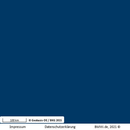
100 km
© Geobasis-DE / BKG 2015
Impressum
Datenschutzerklärung
BMWi.de, 2021 ©