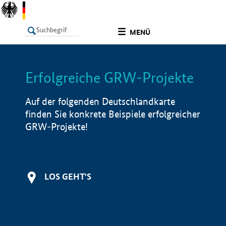
undefined
MENÜ
Erfolgreiche GRW-Projekte
LISTE
Filter
Info
Auf der folgenden Deutschlandkarte
finden Sie konkrete Beispiele erfolgreicher
GRW-Projekte!
LOS GEHT'S