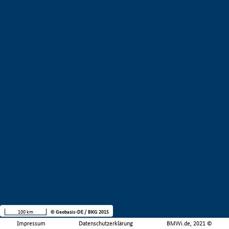
100 km
© Geobasis-DE / BKG 2015
Impressum
Datenschutzerklärung
BMWi.de, 2021 ©