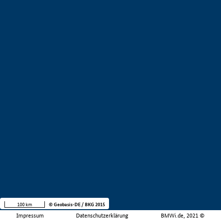
100 km
© Geobasis-DE / BKG 2015
Impressum
Datenschutzerklärung
BMWi.de, 2021 ©