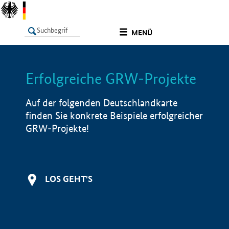
undefined
MENÜ
Erfolgreiche GRW-Projekte
LISTE
Filter
Info
Auf der folgenden Deutschlandkarte
finden Sie konkrete Beispiele erfolgreicher
GRW-Projekte!
LOS GEHT'S