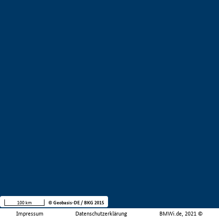
100 km
© Geobasis-DE / BKG 2015
Impressum
Datenschutzerklärung
BMWi.de, 2021 ©