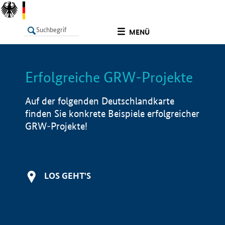
undefined
MENÜ
Erfolgreiche GRW-Projekte
LISTE
Filter
Info
Auf der folgenden Deutschlandkarte
finden Sie konkrete Beispiele erfolgreicher
GRW-Projekte!
LOS GEHT'S