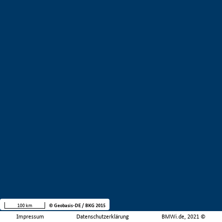
100 km
© Geobasis-DE / BKG 2015
Impressum
Datenschutzerklärung
BMWi.de, 2021 ©