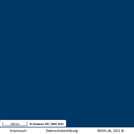
100 km
© Geobasis-DE / BKG 2015
Impressum
Datenschutzerklärung
BMWi.de, 2021 ©