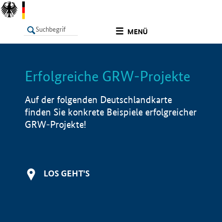
undefined
MENÜ
Erfolgreiche GRW-Projekte
LISTE
Filter
Info
Auf der folgenden Deutschlandkarte
finden Sie konkrete Beispiele erfolgreicher
GRW-Projekte!
LOS GEHT'S