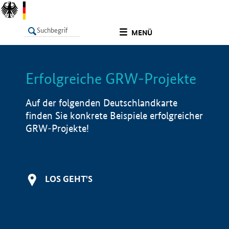
undefined
MENÜ
Erfolgreiche GRW-Projekte
LISTE
Filter
Info
Auf der folgenden Deutschlandkarte
finden Sie konkrete Beispiele erfolgreicher
GRW-Projekte!
LOS GEHT'S