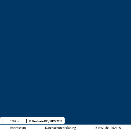
100 km
© Geobasis-DE / BKG 2015
Impressum
Datenschutzerklärung
BMWi.de, 2021 ©