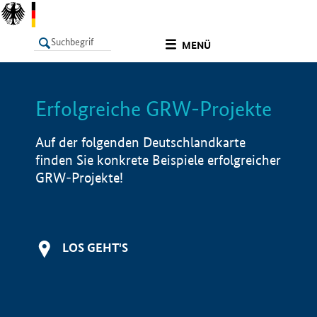
undefined
MENÜ
Erfolgreiche GRW-Projekte
LISTE
Filter
Info
Auf der folgenden Deutschlandkarte
finden Sie konkrete Beispiele erfolgreicher
GRW-Projekte!
LOS GEHT'S