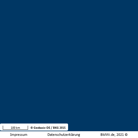
100 km
© Geobasis-DE / BKG 2015
Impressum
Datenschutzerklärung
BMWi.de, 2021 ©