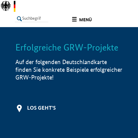
undefined
MENÜ
Erfolgreiche GRW-Projekte
LISTE
Filter
Info
Auf der folgenden Deutschlandkarte
finden Sie konkrete Beispiele erfolgreicher
GRW-Projekte!
LOS GEHT'S