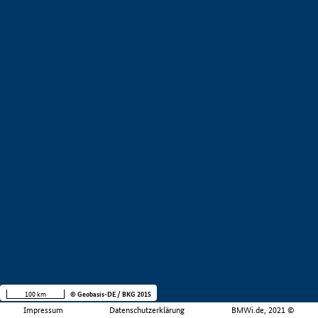
100 km
© Geobasis-DE / BKG 2015
Impressum
Datenschutzerklärung
BMWi.de, 2021 ©