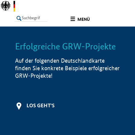
undefined
MENÜ
Erfolgreiche GRW-Projekte
LISTE
Filter
Info
Auf der folgenden Deutschlandkarte
finden Sie konkrete Beispiele erfolgreicher
GRW-Projekte!
LOS GEHT'S