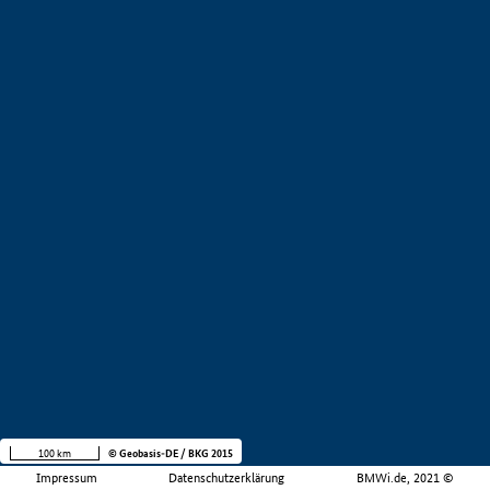
100 km
© Geobasis-DE / BKG 2015
Impressum
Datenschutzerklärung
BMWi.de, 2021 ©