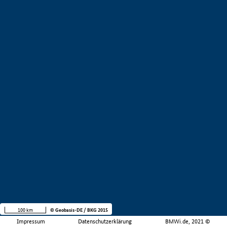
100 km
© Geobasis-DE / BKG 2015
Impressum
Datenschutzerklärung
BMWi.de, 2021 ©