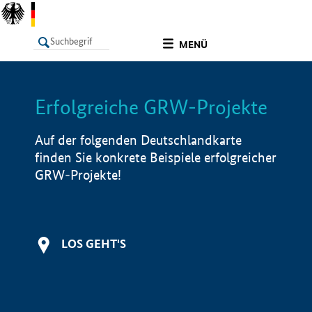
undefined
MENÜ
Erfolgreiche GRW-Projekte
LISTE
Filter
Info
Auf der folgenden Deutschlandkarte
finden Sie konkrete Beispiele erfolgreicher
GRW-Projekte!
LOS GEHT'S