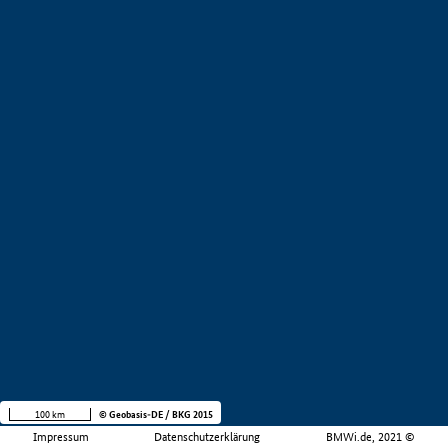
100 km
© Geobasis-DE / BKG 2015
Impressum
Datenschutzerklärung
BMWi.de, 2021 ©