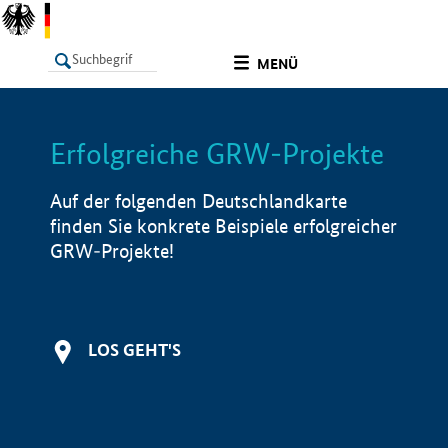
undefined
MENÜ
Erfolgreiche GRW-Projekte
LISTE
Filter
Info
Auf der folgenden Deutschlandkarte
finden Sie konkrete Beispiele erfolgreicher
GRW-Projekte!
LOS GEHT'S