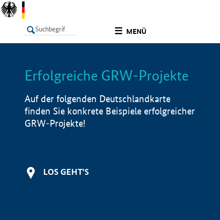
undefined
MENÜ
Erfolgreiche GRW-Projekte
LISTE
Filter
Info
Auf der folgenden Deutschlandkarte
finden Sie konkrete Beispiele erfolgreicher
GRW-Projekte!
LOS GEHT'S