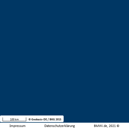
100 km
© Geobasis-DE / BKG 2015
Impressum
Datenschutzerklärung
BMWi.de, 2021 ©