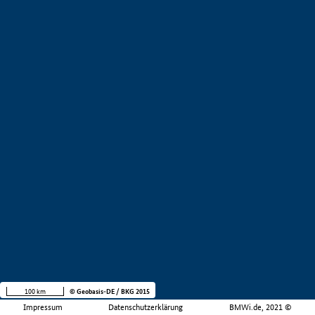
100 km
© Geobasis-DE / BKG 2015
Impressum
Datenschutzerklärung
BMWi.de, 2021 ©