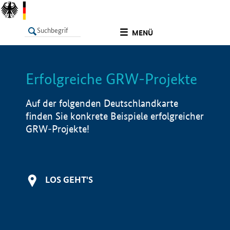
undefined
MENÜ
Erfolgreiche GRW-Projekte
LISTE
Filter
Info
Auf der folgenden Deutschlandkarte
finden Sie konkrete Beispiele erfolgreicher
GRW-Projekte!
LOS GEHT'S