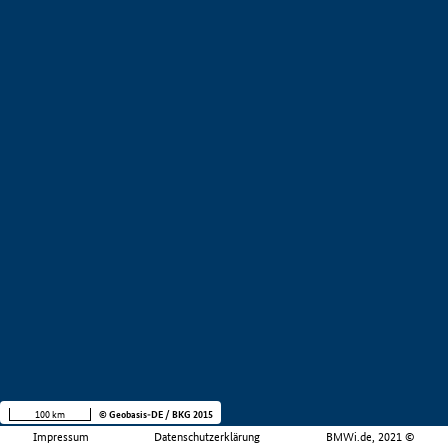
100 km
© Geobasis-DE / BKG 2015
Impressum
Datenschutzerklärung
BMWi.de, 2021 ©