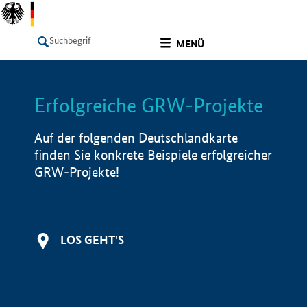
undefined
MENÜ
Erfolgreiche GRW-Projekte
LISTE
Filter
Info
Auf der folgenden Deutschlandkarte
finden Sie konkrete Beispiele erfolgreicher
GRW-Projekte!
LOS GEHT'S