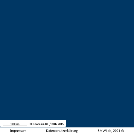
100 km
© Geobasis-DE / BKG 2015
Impressum
Datenschutzerklärung
BMWi.de, 2021 ©