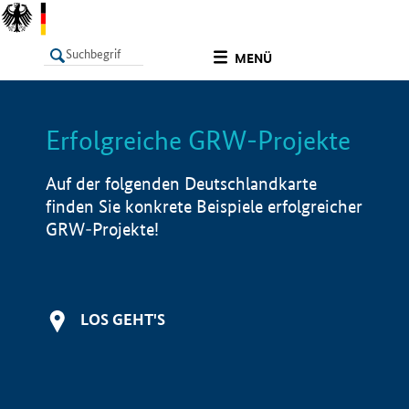
undefined
MENÜ
Erfolgreiche GRW-Projekte
LISTE
Filter
Info
Auf der folgenden Deutschlandkarte
finden Sie konkrete Beispiele erfolgreicher
GRW-Projekte!
LOS GEHT'S