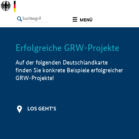
undefined
MENÜ
Erfolgreiche GRW-Projekte
LISTE
Filter
Info
Auf der folgenden Deutschlandkarte
finden Sie konkrete Beispiele erfolgreicher
GRW-Projekte!
LOS GEHT'S