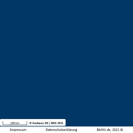
100 km
© Geobasis-DE / BKG 2015
Impressum
Datenschutzerklärung
BMWi.de, 2021 ©