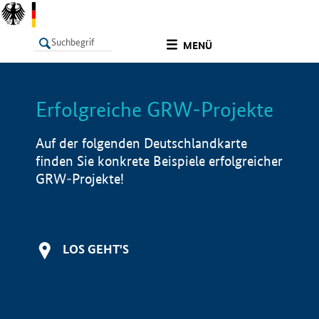
undefined
MENÜ
Erfolgreiche GRW-Projekte
LISTE
Filter
Info
Auf der folgenden Deutschlandkarte
finden Sie konkrete Beispiele erfolgreicher
GRW-Projekte!
LOS GEHT'S