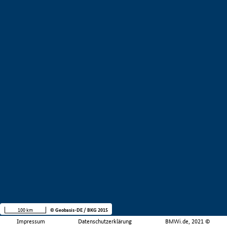
100 km
© Geobasis-DE / BKG 2015
Impressum
Datenschutzerklärung
BMWi.de, 2021 ©