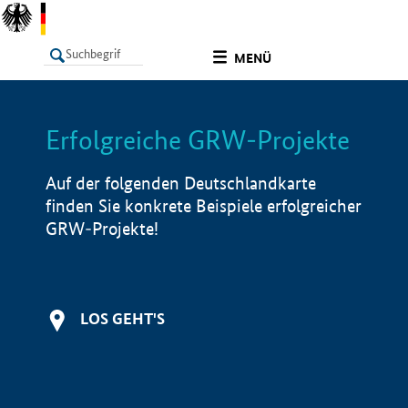
undefined
MENÜ
Erfolgreiche GRW-Projekte
LISTE
Filter
Info
Auf der folgenden Deutschlandkarte
finden Sie konkrete Beispiele erfolgreicher
GRW-Projekte!
LOS GEHT'S