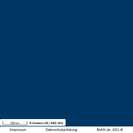
100 km
© Geobasis-DE / BKG 2015
Impressum
Datenschutzerklärung
BMWi.de, 2021 ©