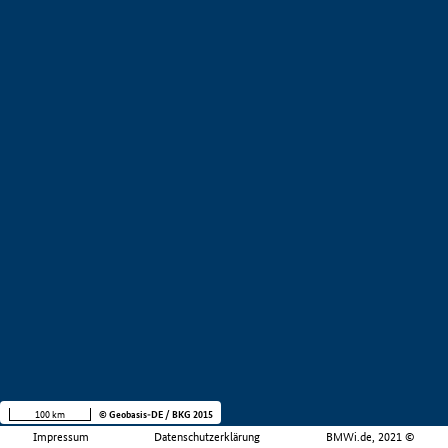
100 km
© Geobasis-DE / BKG 2015
Impressum
Datenschutzerklärung
BMWi.de, 2021 ©