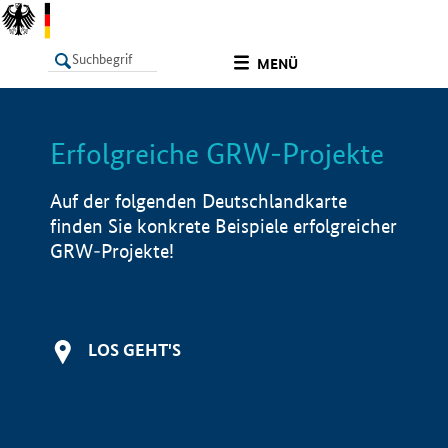
undefined
MENÜ
Erfolgreiche GRW-Projekte
LISTE
Filter
Info
Auf der folgenden Deutschlandkarte
finden Sie konkrete Beispiele erfolgreicher
GRW-Projekte!
LOS GEHT'S