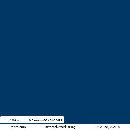
100 km
© Geobasis-DE / BKG 2015
Impressum
Datenschutzerklärung
BMWi.de, 2021 ©