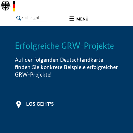
undefined
MENÜ
Erfolgreiche GRW-Projekte
LISTE
Filter
Info
Auf der folgenden Deutschlandkarte
finden Sie konkrete Beispiele erfolgreicher
GRW-Projekte!
LOS GEHT'S