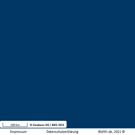
100 km
© Geobasis-DE / BKG 2015
Impressum
Datenschutzerklärung
BMWi.de, 2021 ©