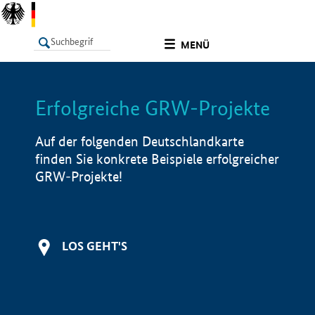
undefined
MENÜ
Erfolgreiche GRW-Projekte
LISTE
Filter
Info
Auf der folgenden Deutschlandkarte
finden Sie konkrete Beispiele erfolgreicher
GRW-Projekte!
LOS GEHT'S