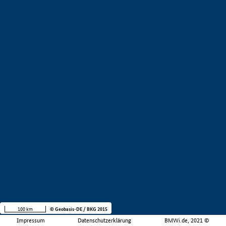
100 km
© Geobasis-DE / BKG 2015
Impressum
Datenschutzerklärung
BMWi.de, 2021 ©