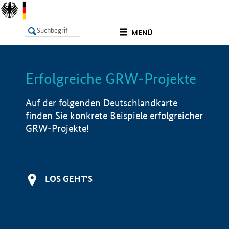
undefined
MENÜ
Erfolgreiche GRW-Projekte
LISTE
Filter
Info
Auf der folgenden Deutschlandkarte
finden Sie konkrete Beispiele erfolgreicher
GRW-Projekte!
LOS GEHT'S