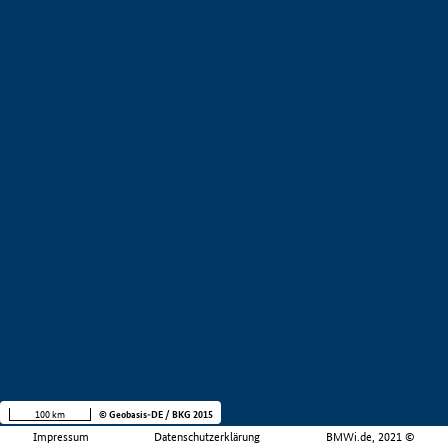
100 km
© Geobasis-DE / BKG 2015
Impressum
Datenschutzerklärung
BMWi.de, 2021 ©