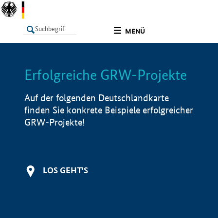
undefined
MENÜ
Erfolgreiche GRW-Projekte
LISTE
Filter
Info
Auf der folgenden Deutschlandkarte
finden Sie konkrete Beispiele erfolgreicher
GRW-Projekte!
LOS GEHT'S